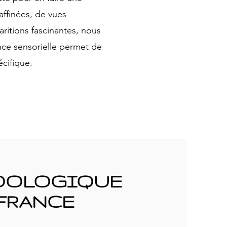
ffinées, de vues
aritions fascinantes, nous
nce sensorielle permet de
écifique.
ZOOLOGIQUE
 FRANCE