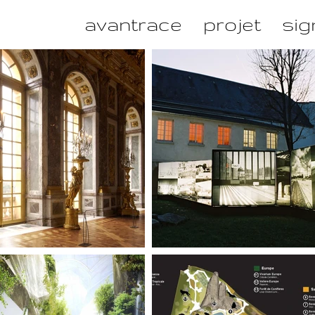
avantrace
projet
sig