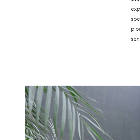
exp
spe
plo
sen