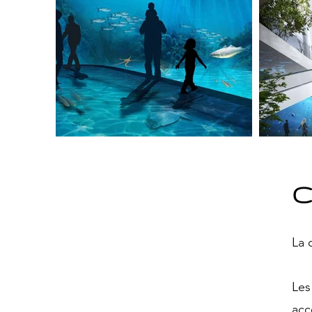
C
La 
Les
acc